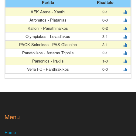
Partita
Risultato
AEK Atene - Xanthi
2-1
Atromitos - Platanias
0-0
Kalloni - Panathinaikos
0-2
Olympiakos - Levadiakos
3-1
PAOK Salonicco - PAS Giannina
3-1
Panetolikos - Asteras Tripolis
2-1
Panionios - Iraklis
1-0
Veria FC - Panthrakikos
0-0
Menu
Home