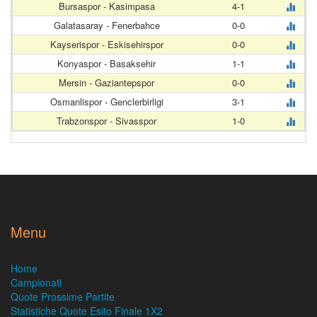
Bursaspor - Kasimpasa
4-1
Galatasaray - Fenerbahce
0-0
Kayserispor - Eskisehirspor
0-0
Konyaspor - Basaksehir
1-1
Mersin - Gaziantepspor
0-0
Osmanlispor - Genclerbirligi
3-1
Trabzonspor - Sivasspor
1-0
Menu
Home
Campionati
Quote Prossime Partite
Statistiche Quote Esito Finale 1X2