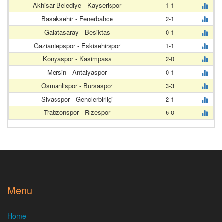
Akhisar Belediye - Kayserispor
1-1
Basaksehir - Fenerbahce
2-1
Galatasaray - Besiktas
0-1
Gaziantepspor - Eskisehirspor
1-1
Konyaspor - Kasimpasa
2-0
Mersin - Antalyaspor
0-1
Osmanlispor - Bursaspor
3-3
Sivasspor - Genclerbirligi
2-1
Trabzonspor - Rizespor
6-0
Menu
Home