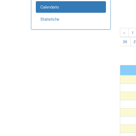
Calendario
Statistiche
«
1
26
2