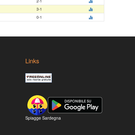
2-1
3-1
0-1
Links
Spiagge Sardegna