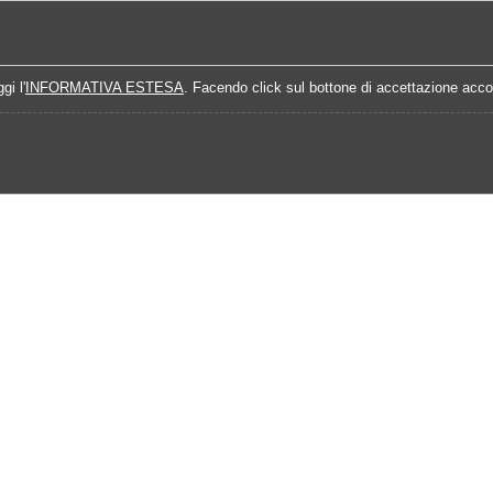
Home
Campionati
Quote Prossime Partit
gi l'
INFORMATIVA ESTESA
. Facendo click sul bottone di accettazione accon
lendario