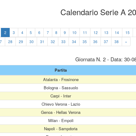
Calendario Serie A 2
2
3
4
5
6
7
8
9
10
11
12
13
14
15
7
28
29
30
31
32
33
34
35
36
37
38
»
Giornata N. 2 - Data: 30-0
Partita
Atalanta - Frosinone
Bologna - Sassuolo
Carpi - Inter
Chievo Verona - Lazio
Genoa - Hellas Verona
Milan - Empoli
Napoli - Sampdoria