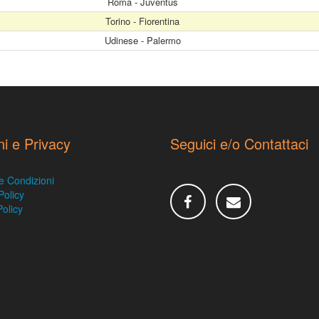
Roma - Juventus
Torino - Fiorentina
Udinese - Palermo
ni e Privacy
Seguici e/o Contattaci
e Condizioni
Policy
olicy