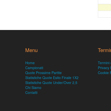
Menu
Termi
Home
Termini 
Campionati
Privacy 
Quote Prossime Partite
Cookie P
Statistiche Quote Esito Finale 1X2
Statistiche Quote Under/Over 2,5
Chi Siamo
Contatti