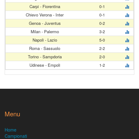
Carpi - Fiorentina
0-1
Chievo Verona - Inter
0-1
Genoa - Juventus
0-2
Milan - Palermo
3-2
Napoli - Lazio
5-0
Roma - Sassuolo
2-2
Torino - Sampdoria
2-0
Udinese - Empoli
1-2
Menu
Home
Campionati