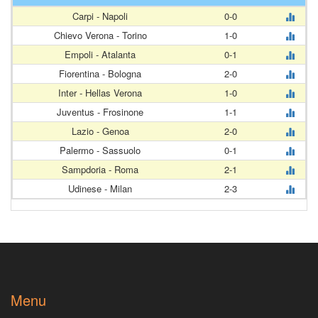
Carpi - Napoli
0-0
Chievo Verona - Torino
1-0
Empoli - Atalanta
0-1
Fiorentina - Bologna
2-0
Inter - Hellas Verona
1-0
Juventus - Frosinone
1-1
Lazio - Genoa
2-0
Palermo - Sassuolo
0-1
Sampdoria - Roma
2-1
Udinese - Milan
2-3
Menu