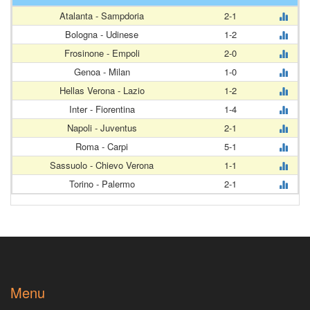
Atalanta - Sampdoria
2-1
Bologna - Udinese
1-2
Frosinone - Empoli
2-0
Genoa - Milan
1-0
Hellas Verona - Lazio
1-2
Inter - Fiorentina
1-4
Napoli - Juventus
2-1
Roma - Carpi
5-1
Sassuolo - Chievo Verona
1-1
Torino - Palermo
2-1
Menu