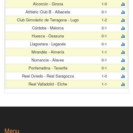
Alcorcón - Girona
1-0
Athletic Club B - Albacete
0-1
Club Gimnàstic de Tarragona - Lugo
1-2
Córdoba - Maiorca
3-1
Huesca - Osasuna
0-1
Llagostera - Leganés
0-1
Mirandés - Almería
1-1
Numancia - Alaves
0-1
Ponferradina - Tenerife
0-1
Real Oviedo - Real Saragozza
1-0
Real Valladolid - Elche
1-1
Menu