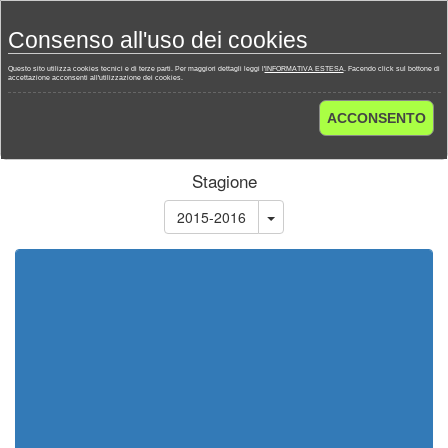
Toggl
Consenso all'uso dei cookies
navig
Questo sito utilizza cookies tecnici e di terze parti. Per maggiori dettagli leggi l'
INFORMATIVA ESTESA
. Facendo click sul bottone di
accettazione acconsenti all'utilizzazione dei cookies.
Home
Campionati
Spagna - Liga Adelante 2015-2016
ACCONSENTO
Calendario
Stagione
2015-2016