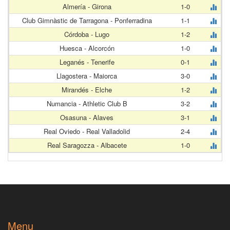
Almería - Girona
1-0
Club Gimnàstic de Tarragona - Ponferradina
1-1
Córdoba - Lugo
1-2
Huesca - Alcorcón
1-0
Leganés - Tenerife
0-1
Llagostera - Maiorca
3-0
Mirandés - Elche
1-2
Numancia - Athletic Club B
3-2
Osasuna - Alaves
3-1
Real Oviedo - Real Valladolid
2-4
Real Saragozza - Albacete
1-0
Menu