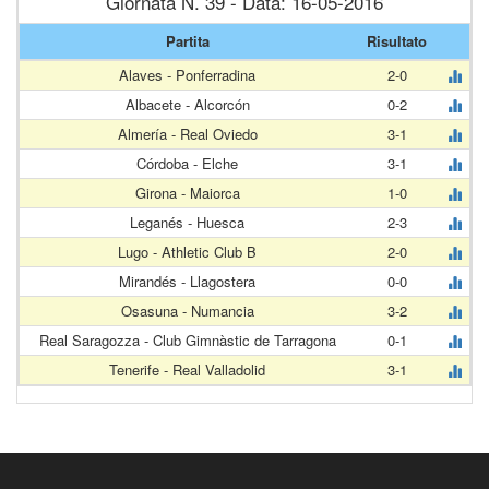
Giornata N. 39 - Data: 16-05-2016
Partita
Risultato
Alaves - Ponferradina
2-0
Albacete - Alcorcón
0-2
Almería - Real Oviedo
3-1
Córdoba - Elche
3-1
Girona - Maiorca
1-0
Leganés - Huesca
2-3
Lugo - Athletic Club B
2-0
Mirandés - Llagostera
0-0
Osasuna - Numancia
3-2
Real Saragozza - Club Gimnàstic de Tarragona
0-1
Tenerife - Real Valladolid
3-1