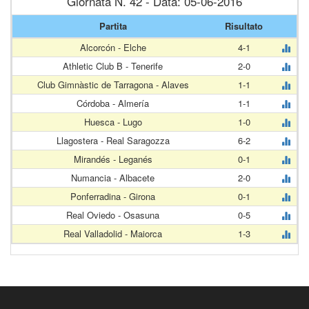
Giornata N. 42 - Data: 05-06-2016
Partita
Risultato
Alcorcón - Elche
4-1
Athletic Club B - Tenerife
2-0
Club Gimnàstic de Tarragona - Alaves
1-1
Córdoba - Almería
1-1
Huesca - Lugo
1-0
Llagostera - Real Saragozza
6-2
Mirandés - Leganés
0-1
Numancia - Albacete
2-0
Ponferradina - Girona
0-1
Real Oviedo - Osasuna
0-5
Real Valladolid - Maiorca
1-3