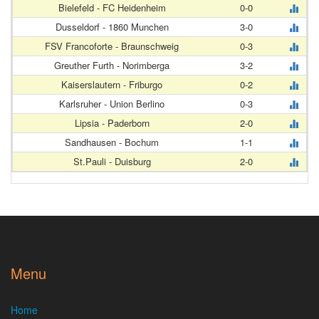
Bielefeld - FC Heidenheim
0-0
Dusseldorf - 1860 Munchen
3-0
FSV Francoforte - Braunschweig
0-3
Greuther Furth - Norimberga
3-2
Kaiserslautern - Friburgo
0-2
Karlsruher - Union Berlino
0-3
Lipsia - Paderborn
2-0
Sandhausen - Bochum
1-1
St.Pauli - Duisburg
2-0
Menu
Home