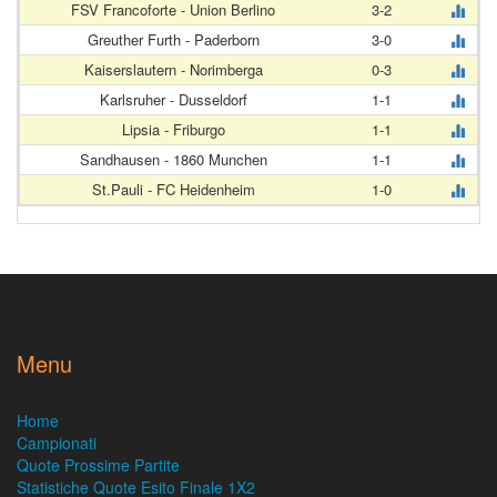
FSV Francoforte - Union Berlino
3-2
Greuther Furth - Paderborn
3-0
Kaiserslautern - Norimberga
0-3
Karlsruher - Dusseldorf
1-1
Lipsia - Friburgo
1-1
Sandhausen - 1860 Munchen
1-1
St.Pauli - FC Heidenheim
1-0
Menu
Home
Campionati
Quote Prossime Partite
Statistiche Quote Esito Finale 1X2