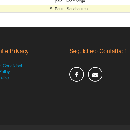
Lipsia - Norimberga
St.Pauli - Sandhausen
ni e Privacy
Seguici e/o Contattaci
e Condizioni
Policy
olicy