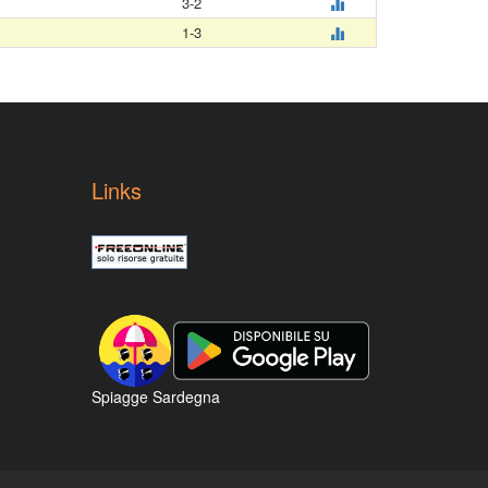
3-2
1-3
Links
Spiagge Sardegna