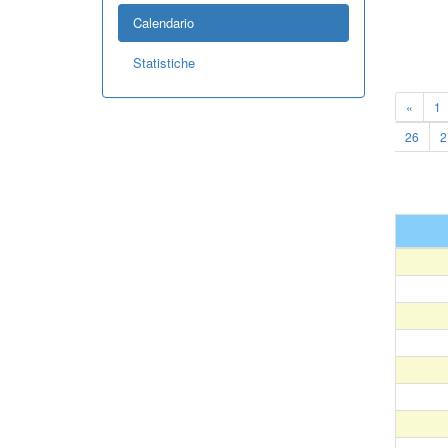
Calendario
Statistiche
«
1
26
2