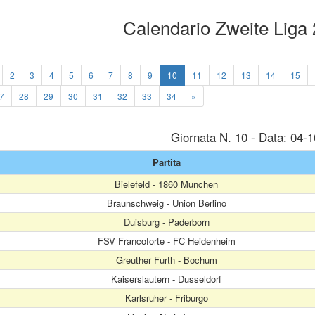
Calendario Zweite Liga
2
3
4
5
6
7
8
9
10
11
12
13
14
15
7
28
29
30
31
32
33
34
»
Giornata N. 10 - Data: 04-
Partita
Bielefeld - 1860 Munchen
Braunschweig - Union Berlino
Duisburg - Paderborn
FSV Francoforte - FC Heidenheim
Greuther Furth - Bochum
Kaiserslautern - Dusseldorf
Karlsruher - Friburgo