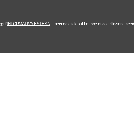
Home
Campionati
Quote Prossime Partit
gi l'
INFORMATIVA ESTESA
. Facendo click sul bottone di accettazione accon
016
Calendario