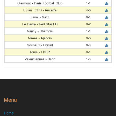
Clermont - Paris Football Club
1-1
Evian TGFC - Auxerre
4-0
Laval - Metz
0-1
Le Havre - Red Star FC
0-2
Nancy - Chamois
1-1
Nimes - Ajaccio
0-0
Sochaux - Creteil
0-3
Tours - FBBP
0-1
Valenciennes - Dijon
1-3
Menu
Home