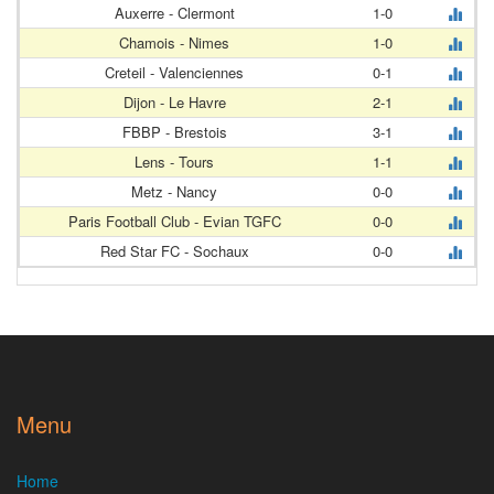
Auxerre - Clermont
1-0
Chamois - Nimes
1-0
Creteil - Valenciennes
0-1
Dijon - Le Havre
2-1
FBBP - Brestois
3-1
Lens - Tours
1-1
Metz - Nancy
0-0
Paris Football Club - Evian TGFC
0-0
Red Star FC - Sochaux
0-0
Menu
Home