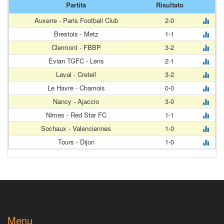
Partita
Risultato
Auxerre - Paris Football Club
2-0
Brestois - Metz
1-1
Clermont - FBBP
3-2
Evian TGFC - Lens
2-1
Laval - Creteil
3-2
Le Havre - Chamois
0-0
Nancy - Ajaccio
3-0
Nimes - Red Star FC
1-1
Sochaux - Valenciennes
1-0
Tours - Dijon
1-0
Menu