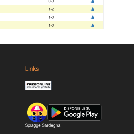
0-3
1-2
1-0
1-0
Links
Spiagge Sardegna