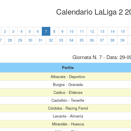
Calendario LaLiga 2 
2
3
4
5
6
7
8
9
10
11
12
13
14
15
7
28
29
30
31
32
33
34
35
36
37
38
39
Giornata N. 7 - Data: 29-0
Partita
Albacete - Deportivo
Burgos - Granada
Cadice - Eldense
Castellón - Tenerife
Córdoba - Racing Ferrol
Levante - Almería
Mirandés - Huesca