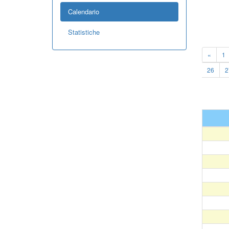
Calendario
Statistiche
«
1
26
2