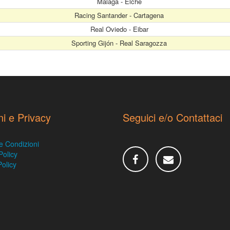
Málaga - Elche
Racing Santander - Cartagena
Real Oviedo - Eibar
Sporting Gijón - Real Saragozza
ni e Privacy
Seguici e/o Contattaci
e Condizioni
Policy
olicy