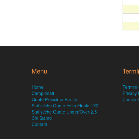
Menu
Termi
Home
Termini 
Campionati
Privacy 
Quote Prossime Partite
Cookie P
Statistiche Quote Esito Finale 1X2
Statistiche Quote Under/Over 2,5
Chi Siamo
Contatti