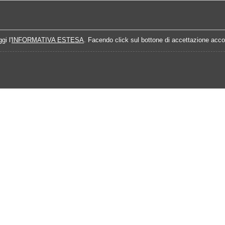
Home
Campionati
Quote Prossime Partit
gi l'
INFORMATIVA ESTESA
. Facendo click sul bottone di accettazione accon
Calendario