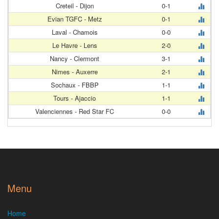
Creteil - Dijon
0-1
Evian TGFC - Metz
0-1
Laval - Chamois
0-0
Le Havre - Lens
2-0
Nancy - Clermont
3-1
Nimes - Auxerre
2-1
Sochaux - FBBP
1-1
Tours - Ajaccio
1-1
Valenciennes - Red Star FC
0-0
Menu
Home