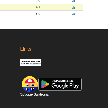
2-0
1-1
1-0
Links
Spiagge Sardegna