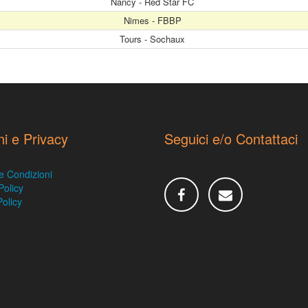
Nancy - Red Star FC
Nimes - FBBP
Tours - Sochaux
ni e Privacy
Seguici e/o Contattaci
e Condizioni
Policy
olicy