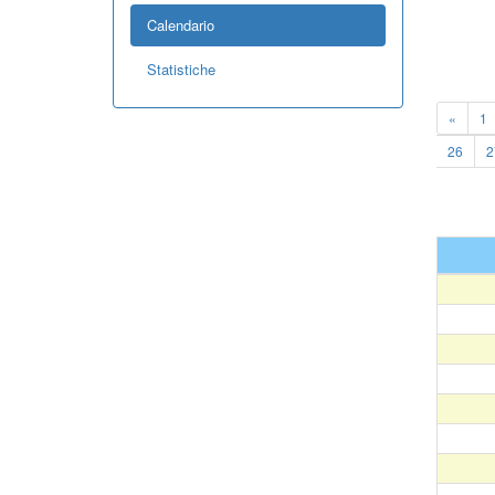
Calendario
Statistiche
«
1
26
2