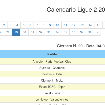
Calendario Ligue 2 2
2
3
4
5
6
7
8
9
10
11
12
13
14
15
7
28
29
30
31
32
33
34
35
36
37
38
»
Giornata N. 29 - Data: 04-
Partita
Ajaccio - Paris Football Club
Auxerre - Chamois
Brestois - Creteil
Clermont - Metz
Evian TGFC - Dijon
Laval - Lens
Le Havre - Valenciennes