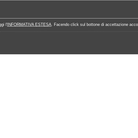
Home
Campionati
Quote Prossime Partit
gi l'
INFORMATIVA ESTESA
. Facendo click sul bottone di accettazione accon
Calendario