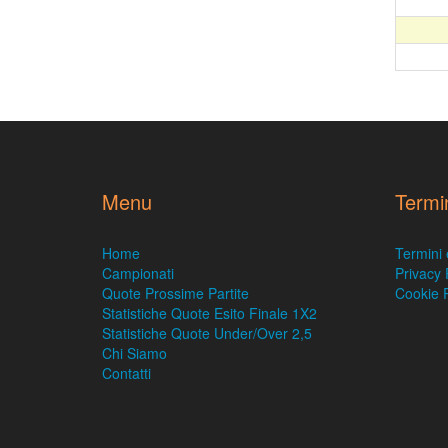
Menu
Termi
Home
Termini 
Campionati
Privacy 
Quote Prossime Partite
Cookie P
Statistiche Quote Esito Finale 1X2
Statistiche Quote Under/Over 2,5
Chi Siamo
Contatti