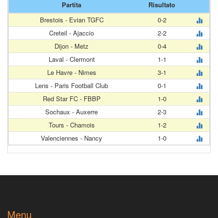
Partita
Risultato
Brestois - Evian TGFC
0-2
Creteil - Ajaccio
2-2
Dijon - Metz
0-4
Laval - Clermont
1-1
Le Havre - Nimes
3-1
Lens - Paris Football Club
0-1
Red Star FC - FBBP
1-0
Sochaux - Auxerre
2-3
Tours - Chamois
1-2
Valenciennes - Nancy
1-0
Menu