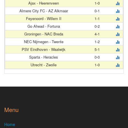
Ajax - Heerenveen
1-0
Almere City FC - AZ Alkmaar
0-1
Feyenoord - Willem II
1-1
Go Ahead - Fortuna
0-2
Groningen - NAC Breda
4-1
NEC Nijmegen - Twente
1-2
PSV Eindhoven - Waalwijk
5-1
Sparta - Heracles
0-0
Utrecht - Zwolle
1-0
Menu
Home