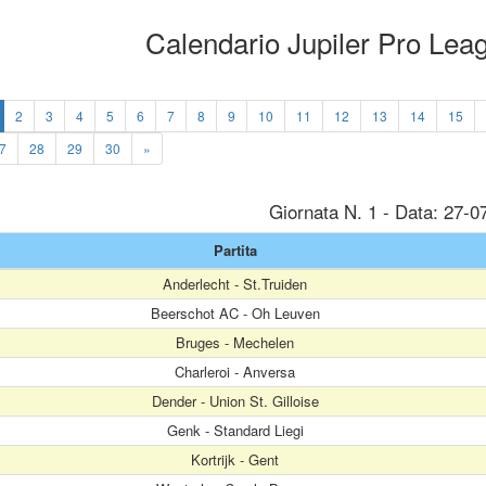
Calendario Jupiler Pro Le
2
3
4
5
6
7
8
9
10
11
12
13
14
15
7
28
29
30
»
Giornata N. 1 - Data: 27-0
Partita
Anderlecht - St.Truiden
Beerschot AC - Oh Leuven
Bruges - Mechelen
Charleroi - Anversa
Dender - Union St. Gilloise
Genk - Standard Liegi
Kortrijk - Gent