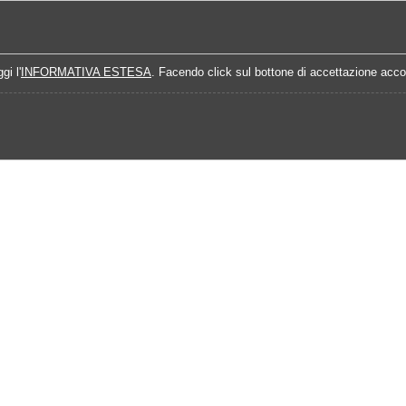
Home
Campionati
Quote Prossime Partit
gi l'
INFORMATIVA ESTESA
. Facendo click sul bottone di accettazione accon
24-2025
Calendario