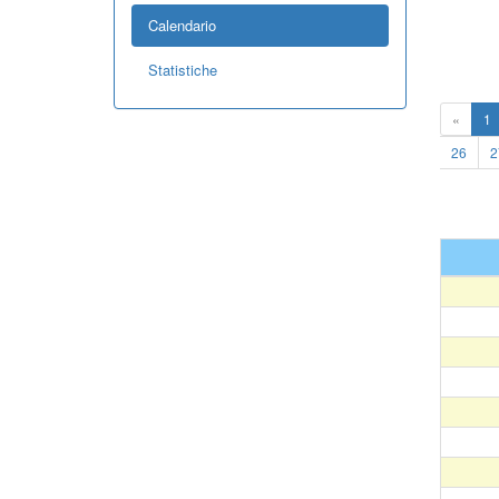
Calendario
Statistiche
«
1
26
2