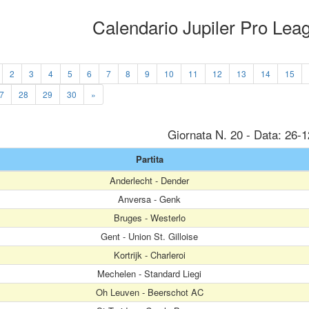
Calendario Jupiler Pro Le
2
3
4
5
6
7
8
9
10
11
12
13
14
15
7
28
29
30
»
Giornata N. 20 - Data: 26-
Partita
Anderlecht - Dender
Anversa - Genk
Bruges - Westerlo
Gent - Union St. Gilloise
Kortrijk - Charleroi
Mechelen - Standard Liegi
Oh Leuven - Beerschot AC