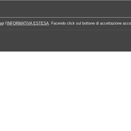
Home
Campionati
Quote Prossime Partit
gi l'
INFORMATIVA ESTESA
. Facendo click sul bottone di accettazione accon
24-2025
Calendario