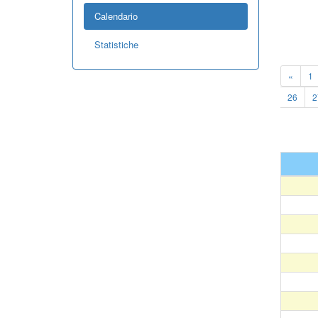
Calendario
Statistiche
«
1
26
2