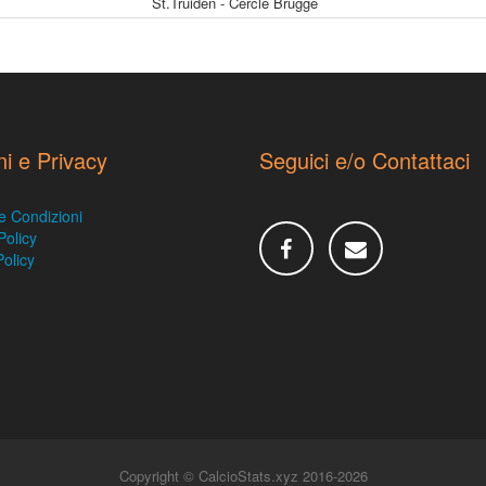
St.Truiden - Cercle Brugge
ni e Privacy
Seguici e/o Contattaci
e Condizioni
Policy
olicy
Copyright © CalcioStats.xyz 2016-2026