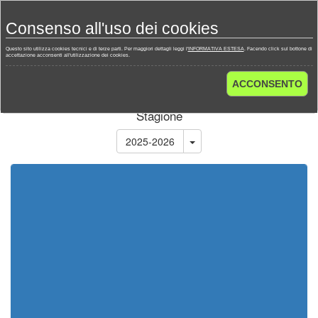
Toggl
Consenso all'uso dei cookies
navig
Questo sito utilizza cookies tecnici e di terze parti. Per maggiori dettagli leggi l'
INFORMATIVA ESTESA
. Facendo click sul bottone di
accettazione acconsenti all'utilizzazione dei cookies.
Home
Campionati
Italia - Serie A 2025-2026
Calendario
ACCONSENTO
Stagione
2025-2026