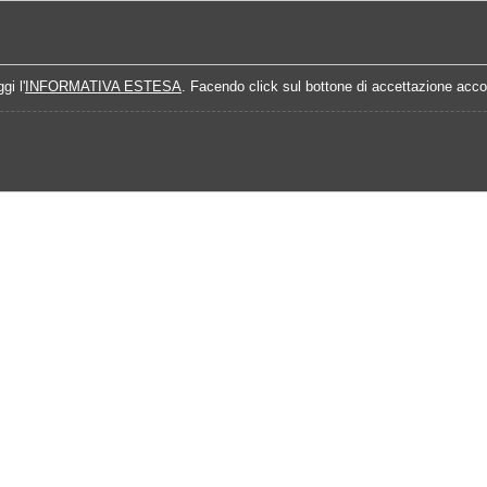
Home
Campionati
Quote Prossime Partit
gi l'
INFORMATIVA ESTESA
. Facendo click sul bottone di accettazione accon
lendario