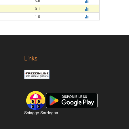
5-0
0-1
1-0
Links
Spiagge Sardegna