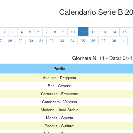
Calendario Serie B 2
2
3
4
5
6
7
8
9
10
11
12
13
14
15
7
28
29
30
31
32
33
34
35
36
37
38
»
Giornata N. 11 - Data: 01-
Partita
Avellino - Reggiana
Bari - Cesena
Carrarese - Frosinone
Catanzaro - Venezia
Modena - Juve Stabia
Monza - Spezia
Padova - Südtirol