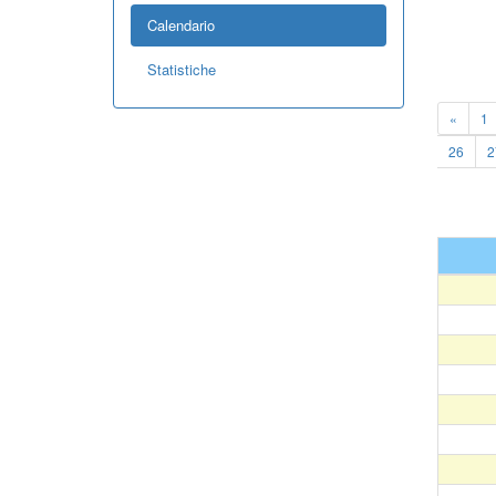
Calendario
Statistiche
«
1
26
2