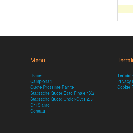
Menu
Termi
Home
Termini 
Campionati
Privacy 
Quote Prossime Partite
Cookie P
Statistiche Quote Esito Finale 1X2
Statistiche Quote Under/Over 2,5
Chi Siamo
Contatti