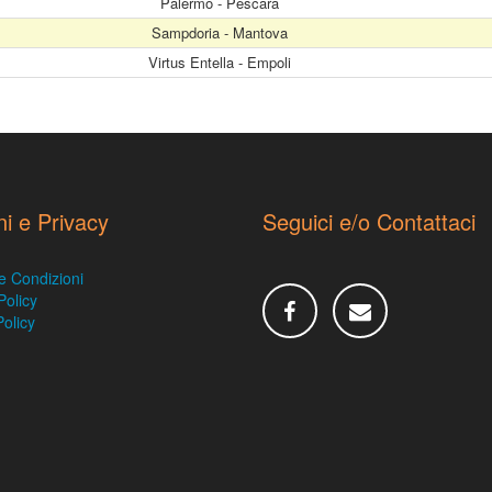
Palermo - Pescara
Sampdoria - Mantova
Virtus Entella - Empoli
ni e Privacy
Seguici e/o Contattaci
e Condizioni
Policy
olicy