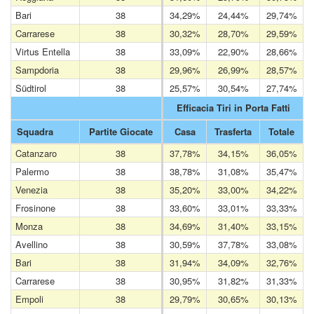
Bari
38
34,29%
24,44%
29,74%
Carrarese
38
30,32%
28,70%
29,59%
Virtus Entella
38
33,09%
22,90%
28,66%
Sampdoria
38
29,96%
26,99%
28,57%
Südtirol
38
25,57%
30,54%
27,74%
Efficacia Tiri in Porta Fatti
Squadra
Partite Giocate
Casa
Trasferta
Totale
Catanzaro
38
37,78%
34,15%
36,05%
Palermo
38
38,78%
31,08%
35,47%
Venezia
38
35,20%
33,00%
34,22%
Frosinone
38
33,60%
33,01%
33,33%
Monza
38
34,69%
31,40%
33,15%
Avellino
38
30,59%
37,78%
33,08%
Bari
38
31,94%
34,09%
32,76%
Carrarese
38
30,95%
31,82%
31,33%
Empoli
38
29,79%
30,65%
30,13%