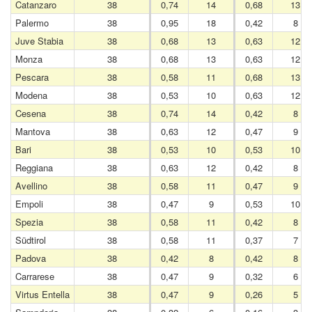
Catanzaro
38
0,74
14
0,68
13
Palermo
38
0,95
18
0,42
8
Juve Stabia
38
0,68
13
0,63
12
Monza
38
0,68
13
0,63
12
Pescara
38
0,58
11
0,68
13
Modena
38
0,53
10
0,63
12
Cesena
38
0,74
14
0,42
8
Mantova
38
0,63
12
0,47
9
Bari
38
0,53
10
0,53
10
Reggiana
38
0,63
12
0,42
8
Avellino
38
0,58
11
0,47
9
Empoli
38
0,47
9
0,53
10
Spezia
38
0,58
11
0,42
8
Südtirol
38
0,58
11
0,37
7
Padova
38
0,42
8
0,42
8
Carrarese
38
0,47
9
0,32
6
Virtus Entella
38
0,47
9
0,26
5