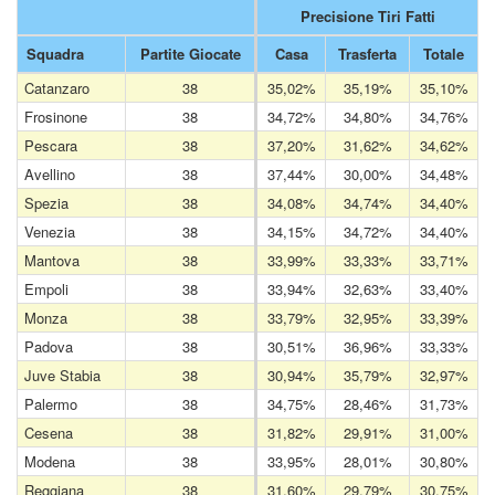
Precisione Tiri Fatti
Squadra
Partite Giocate
Casa
Trasferta
Totale
Catanzaro
38
35,02%
35,19%
35,10%
Frosinone
38
34,72%
34,80%
34,76%
Pescara
38
37,20%
31,62%
34,62%
Avellino
38
37,44%
30,00%
34,48%
Spezia
38
34,08%
34,74%
34,40%
Venezia
38
34,15%
34,72%
34,40%
Mantova
38
33,99%
33,33%
33,71%
Empoli
38
33,94%
32,63%
33,40%
Monza
38
33,79%
32,95%
33,39%
Padova
38
30,51%
36,96%
33,33%
Juve Stabia
38
30,94%
35,79%
32,97%
Palermo
38
34,75%
28,46%
31,73%
Cesena
38
31,82%
29,91%
31,00%
Modena
38
33,95%
28,01%
30,80%
Reggiana
38
31,60%
29,79%
30,75%