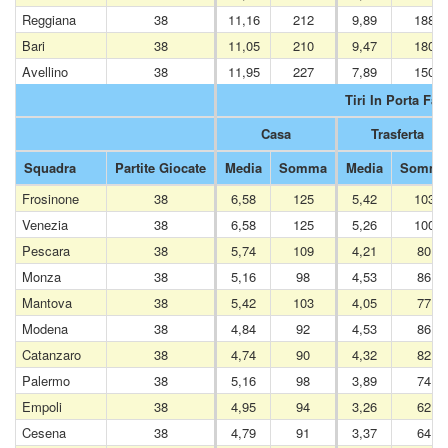
Reggiana
38
11,16
212
9,89
188
Bari
38
11,05
210
9,47
180
Avellino
38
11,95
227
7,89
150
Tiri In Porta Fatt
Casa
Trasferta
Squadra
Partite Giocate
Media
Somma
Media
Somma
Frosinone
38
6,58
125
5,42
103
Venezia
38
6,58
125
5,26
100
Pescara
38
5,74
109
4,21
80
Monza
38
5,16
98
4,53
86
Mantova
38
5,42
103
4,05
77
Modena
38
4,84
92
4,53
86
Catanzaro
38
4,74
90
4,32
82
Palermo
38
5,16
98
3,89
74
Empoli
38
4,95
94
3,26
62
Cesena
38
4,79
91
3,37
64