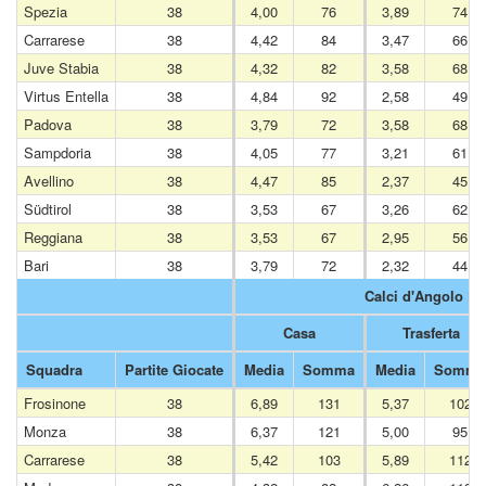
Spezia
38
4,00
76
3,89
74
Carrarese
38
4,42
84
3,47
66
Juve Stabia
38
4,32
82
3,58
68
Virtus Entella
38
4,84
92
2,58
49
Padova
38
3,79
72
3,58
68
Sampdoria
38
4,05
77
3,21
61
Avellino
38
4,47
85
2,37
45
Südtirol
38
3,53
67
3,26
62
Reggiana
38
3,53
67
2,95
56
Bari
38
3,79
72
2,32
44
Calci d'Angolo Fat
Casa
Trasferta
Squadra
Partite Giocate
Media
Somma
Media
Somma
Frosinone
38
6,89
131
5,37
102
Monza
38
6,37
121
5,00
95
Carrarese
38
5,42
103
5,89
112