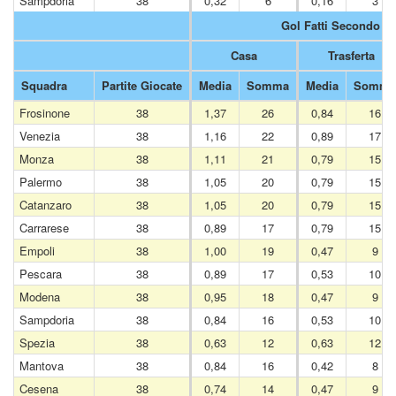
Sampdoria
38
0,32
6
0,16
3
Gol Fatti Secondo 
Casa
Trasferta
Squadra
Partite Giocate
Media
Somma
Media
Somma
Frosinone
38
1,37
26
0,84
16
Venezia
38
1,16
22
0,89
17
Monza
38
1,11
21
0,79
15
Palermo
38
1,05
20
0,79
15
Catanzaro
38
1,05
20
0,79
15
Carrarese
38
0,89
17
0,79
15
Empoli
38
1,00
19
0,47
9
Pescara
38
0,89
17
0,53
10
Modena
38
0,95
18
0,47
9
Sampdoria
38
0,84
16
0,53
10
Spezia
38
0,63
12
0,63
12
Mantova
38
0,84
16
0,42
8
Cesena
38
0,74
14
0,47
9