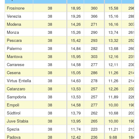
Frosinone
38
18,95
360
15,58
296
Venezia
38
19,26
366
15,16
288
Modena
38
14,26
271
16,16
307
Monza
38
15,26
290
13,74
261
Pescara
38
15,42
293
13,32
253
Palermo
38
14,84
282
13,68
260
Mantova
38
15,95
303
12,16
231
Carrarese
38
14,58
277
12,11
230
Cesena
38
15,05
286
11,26
214
Virtus Entella
38
14,63
278
11,26
214
Catanzaro
38
13,53
257
12,26
233
Sampdoria
38
13,53
257
11,89
226
Empoli
38
14,58
277
10,00
190
Südtirol
38
13,79
262
10,68
203
Juve Stabia
38
13,95
265
10,00
190
Spezia
38
11,74
223
11,21
213
Padova
38
12,42
236
9,68
184