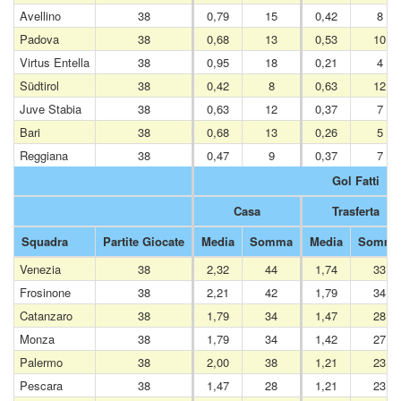
Avellino
38
0,79
15
0,42
8
Padova
38
0,68
13
0,53
10
Virtus Entella
38
0,95
18
0,21
4
Südtirol
38
0,42
8
0,63
12
Juve Stabia
38
0,63
12
0,37
7
Bari
38
0,68
13
0,26
5
Reggiana
38
0,47
9
0,37
7
Gol Fatti
Casa
Trasferta
Squadra
Partite Giocate
Media
Somma
Media
Somma
Venezia
38
2,32
44
1,74
33
Frosinone
38
2,21
42
1,79
34
Catanzaro
38
1,79
34
1,47
28
Monza
38
1,79
34
1,42
27
Palermo
38
2,00
38
1,21
23
Pescara
38
1,47
28
1,21
23