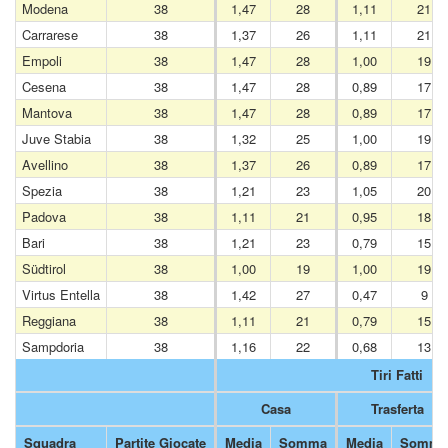
Modena
38
1,47
28
1,11
21
Carrarese
38
1,37
26
1,11
21
Empoli
38
1,47
28
1,00
19
Cesena
38
1,47
28
0,89
17
Mantova
38
1,47
28
0,89
17
Juve Stabia
38
1,32
25
1,00
19
Avellino
38
1,37
26
0,89
17
Spezia
38
1,21
23
1,05
20
Padova
38
1,11
21
0,95
18
Bari
38
1,21
23
0,79
15
Südtirol
38
1,00
19
1,00
19
Virtus Entella
38
1,42
27
0,47
9
Reggiana
38
1,11
21
0,79
15
Sampdoria
38
1,16
22
0,68
13
Tiri Fatti
Casa
Trasferta
Squadra
Partite Giocate
Media
Somma
Media
Somma