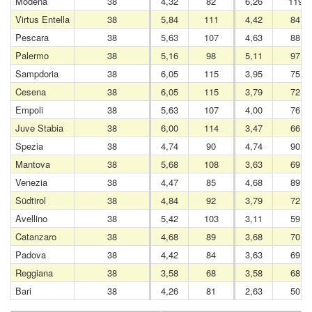
Modena
38
4,32
82
6,26
119
Virtus Entella
38
5,84
111
4,42
84
Pescara
38
5,63
107
4,63
88
Palermo
38
5,16
98
5,11
97
Sampdoria
38
6,05
115
3,95
75
Cesena
38
6,05
115
3,79
72
Empoli
38
5,63
107
4,00
76
Juve Stabia
38
6,00
114
3,47
66
Spezia
38
4,74
90
4,74
90
Mantova
38
5,68
108
3,63
69
Venezia
38
4,47
85
4,68
89
Südtirol
38
4,84
92
3,79
72
Avellino
38
5,42
103
3,11
59
Catanzaro
38
4,68
89
3,68
70
Padova
38
4,42
84
3,63
69
Reggiana
38
3,58
68
3,58
68
Bari
38
4,26
81
2,63
50