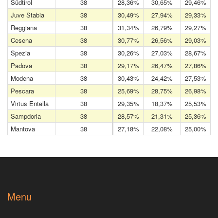
Südtirol
38
28,36%
30,65%
29,46%
Juve Stabia
38
30,49%
27,94%
29,33%
Reggiana
38
31,34%
26,79%
29,27%
Cesena
38
30,77%
26,56%
29,03%
Spezia
38
30,26%
27,03%
28,67%
Padova
38
29,17%
26,47%
27,86%
Modena
38
30,43%
24,42%
27,53%
Pescara
38
25,69%
28,75%
26,98%
Virtus Entella
38
29,35%
18,37%
25,53%
Sampdoria
38
28,57%
21,31%
25,36%
Mantova
38
27,18%
22,08%
25,00%
Menu