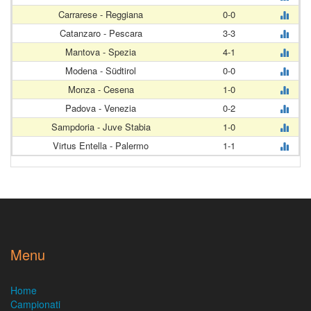
Carrarese - Reggiana
0-0
Catanzaro - Pescara
3-3
Mantova - Spezia
4-1
Modena - Südtirol
0-0
Monza - Cesena
1-0
Padova - Venezia
0-2
Sampdoria - Juve Stabia
1-0
Virtus Entella - Palermo
1-1
Menu
Home
Campionati