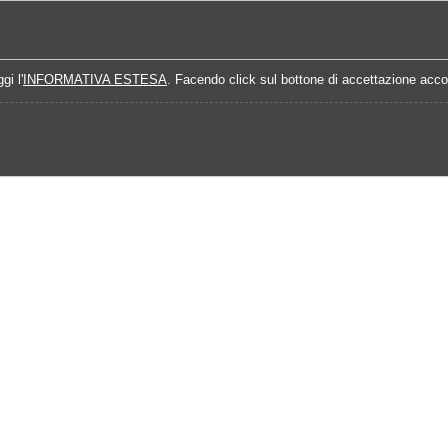
Home
Campionati
Quote Prossime Partit
gi l'
INFORMATIVA ESTESA
. Facendo click sul bottone di accettazione accon
lendario