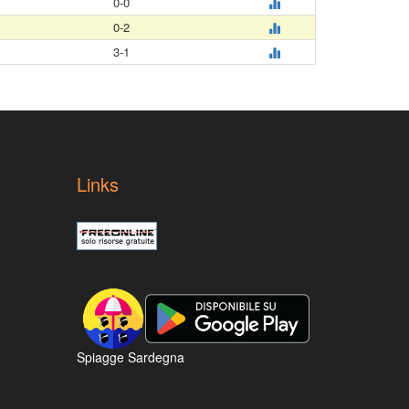
0-0
0-2
3-1
Links
Spiagge Sardegna