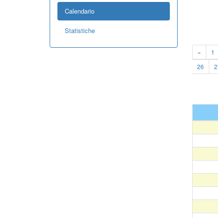
Calendario
Statistiche
«
1
26
2