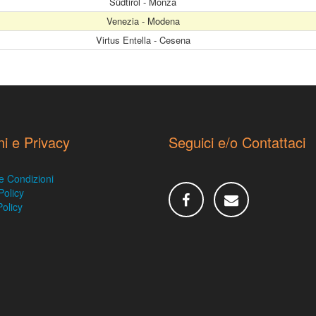
Südtirol - Monza
Venezia - Modena
Virtus Entella - Cesena
ni e Privacy
Seguici e/o Contattaci
e Condizioni
Policy
olicy