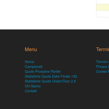
Menu
Termi
Home
Termini 
Campionati
Privacy 
Quote Prossime Partite
Cookie P
Statistiche Quote Esito Finale 1X2
Statistiche Quote Under/Over 2,5
Chi Siamo
Contatti