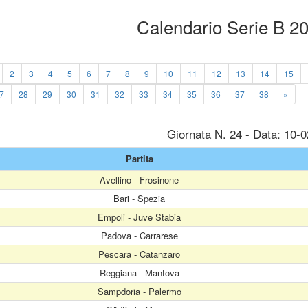
Calendario Serie B 2
2
3
4
5
6
7
8
9
10
11
12
13
14
15
7
28
29
30
31
32
33
34
35
36
37
38
»
Giornata N. 24 - Data: 10-
Partita
Avellino - Frosinone
Bari - Spezia
Empoli - Juve Stabia
Padova - Carrarese
Pescara - Catanzaro
Reggiana - Mantova
Sampdoria - Palermo