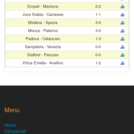
Empoli - Mantova
2-2
Juve Stabia - Carrarese
1-1
Modena - Spezia
3-0
Monza - Palermo
3-0
Padova - Catanzaro
1-3
Sampdoria - Venezia
0-0
Südtirol - Pescara
0-0
Virtus Entella - Avellino
1-2
Menu
Home
Campionati