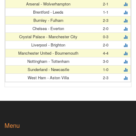
Arsenal - Wolverhampton
2-1
Brentford - Leeds
1-1
Burnley - Fulham
2-3
Chelsea - Everton
2-0
Crystal Palace - Manchester City
0-3
Liverpool - Brighton
2-0
Manchester United - Bournemouth
4-4
Nottingham - Tottenham
3-0
Sunderland - Newcastle
1-0
West Ham - Aston Villa
2-3
Menu