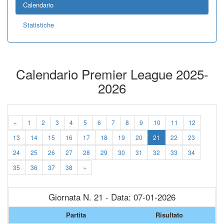
Calendario
Statistiche
Calendario Premier League 2025-
2026
«
1
2
3
4
5
6
7
8
9
10
11
12
13
14
15
16
17
18
19
20
21
22
23
24
25
26
27
28
29
30
31
32
33
34
35
36
37
38
»
Giornata N. 21 - Data: 07-01-2026
Partita
Risultato