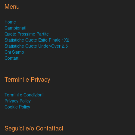
Menu
Home
Campionati
Quote Prossime Partite
Statistiche Quote Esito Finale 1X2
Statistiche Quote Under/Over 2,5
Chi Siamo
Contatti
Termini e Privacy
Termini e Condizioni
Privacy Policy
Cookie Policy
Seguici e/o Contattaci