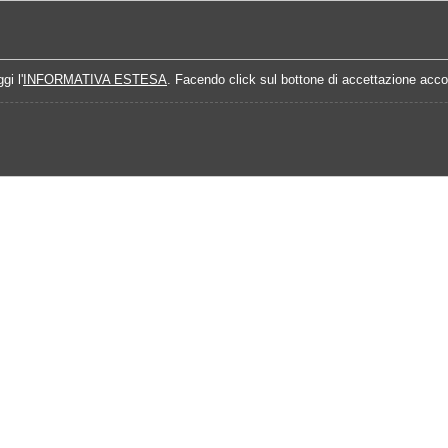
Home
Campionati
Quote Prossime Partit
gi l'
INFORMATIVA ESTESA
. Facendo click sul bottone di accettazione accon
Calendario