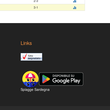
2-3
3-1
Links
Spiagge Sardegna