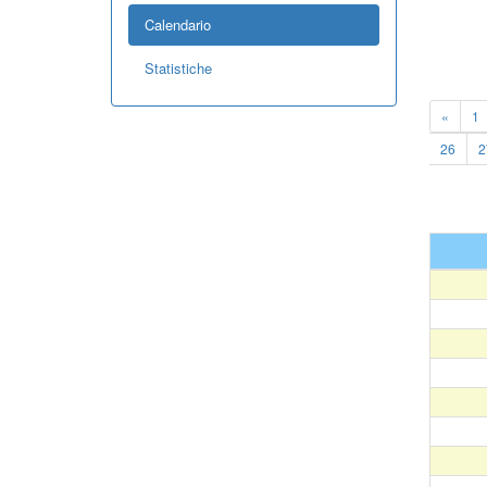
Calendario
Statistiche
«
1
26
2