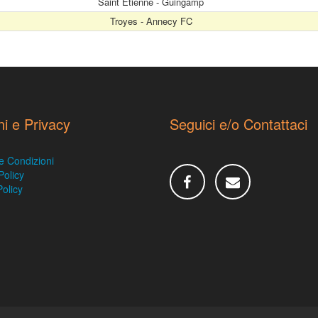
Saint Etienne - Guingamp
Troyes - Annecy FC
ni e Privacy
Seguici e/o Contattaci
e Condizioni
Policy
olicy