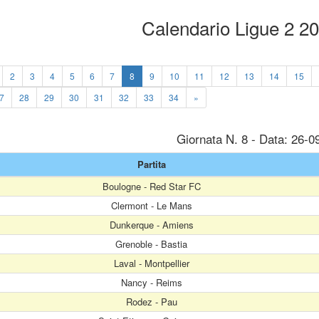
Calendario Ligue 2 2
2
3
4
5
6
7
8
9
10
11
12
13
14
15
7
28
29
30
31
32
33
34
»
Giornata N. 8 - Data: 26-0
Partita
Boulogne - Red Star FC
Clermont - Le Mans
Dunkerque - Amiens
Grenoble - Bastia
Laval - Montpellier
Nancy - Reims
Rodez - Pau