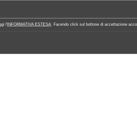
Home
Campionati
Quote Prossime Partit
gi l'
INFORMATIVA ESTESA
. Facendo click sul bottone di accettazione accon
Calendario