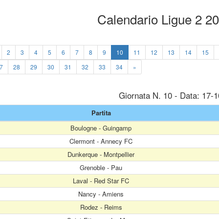
Calendario Ligue 2 2
2
3
4
5
6
7
8
9
10
11
12
13
14
15
7
28
29
30
31
32
33
34
»
Giornata N. 10 - Data: 17-
Partita
Boulogne - Guingamp
Clermont - Annecy FC
Dunkerque - Montpellier
Grenoble - Pau
Laval - Red Star FC
Nancy - Amiens
Rodez - Reims