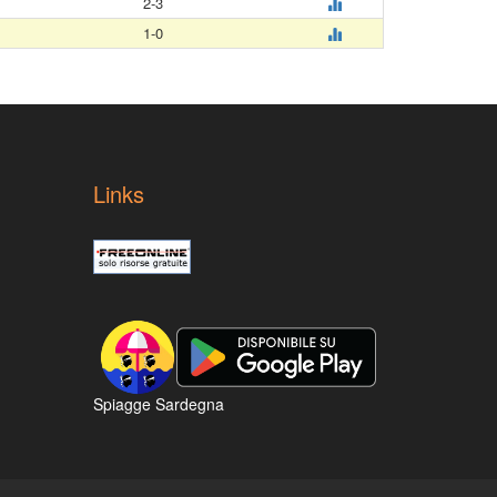
2-3
1-0
Links
Spiagge Sardegna