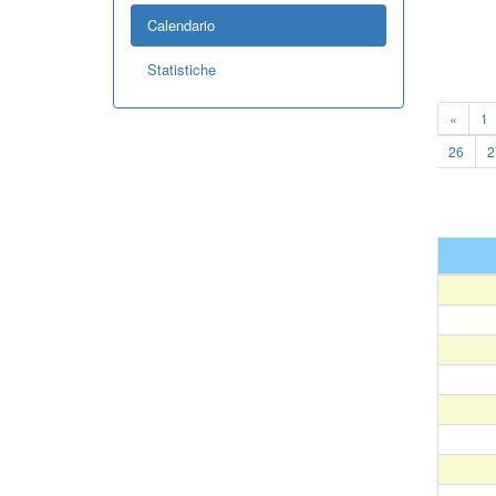
Calendario
Statistiche
«
1
26
2