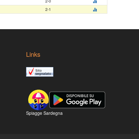
2-0
2-1
Links
Spiagge Sardegna