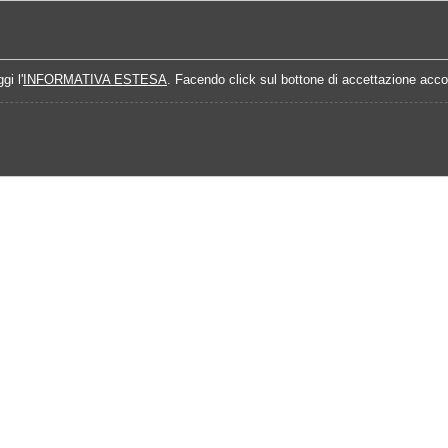
Home
Campionati
Quote Prossime Partit
gi l'
INFORMATIVA ESTESA
. Facendo click sul bottone di accettazione accon
Calendario