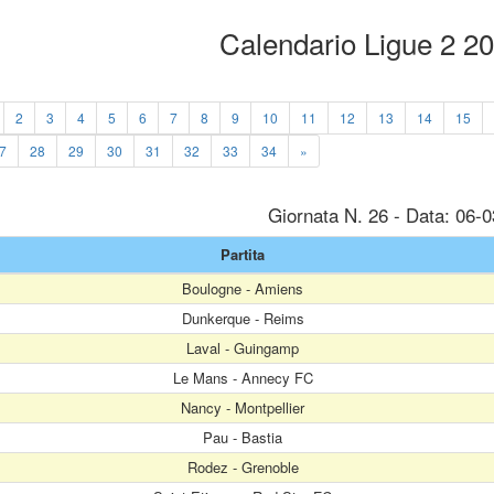
Calendario Ligue 2 2
2
3
4
5
6
7
8
9
10
11
12
13
14
15
7
28
29
30
31
32
33
34
»
Giornata N. 26 - Data: 06-
Partita
Boulogne - Amiens
Dunkerque - Reims
Laval - Guingamp
Le Mans - Annecy FC
Nancy - Montpellier
Pau - Bastia
Rodez - Grenoble