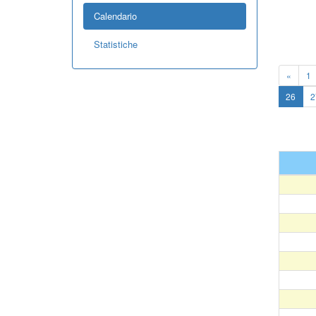
Calendario
Statistiche
«
1
26
2