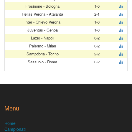
Frosinone - Bologna
1-0
Hellas Verona - Atalanta
2-1
Inter - Chievo Verona
1-0
Juventus - Genoa
1-0
Lazio - Napoli
0-2
Palermo - Milan
0-2
Sampdoria - Torino
2-2
Sassuolo - Roma
0-2
Menu
Home
Campionati