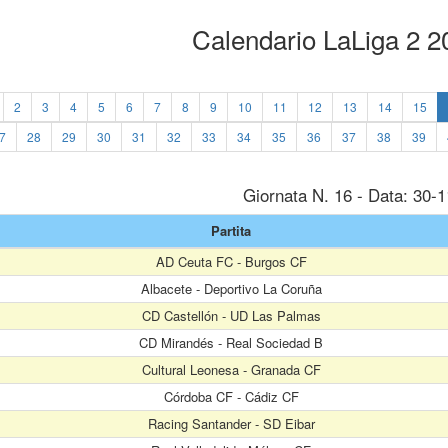
Calendario LaLiga 2 
2
3
4
5
6
7
8
9
10
11
12
13
14
15
7
28
29
30
31
32
33
34
35
36
37
38
39
Giornata N. 16 - Data: 30-
Partita
AD Ceuta FC - Burgos CF
Albacete - Deportivo La Coruña
CD Castellón - UD Las Palmas
CD Mirandés - Real Sociedad B
Cultural Leonesa - Granada CF
Córdoba CF - Cádiz CF
Racing Santander - SD Eibar