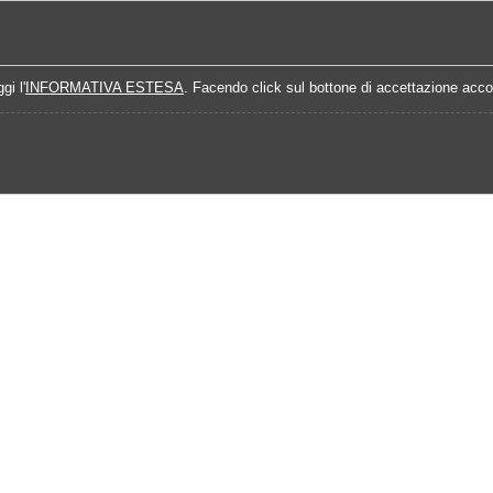
Home
Campionati
Quote Prossime Partit
gi l'
INFORMATIVA ESTESA
. Facendo click sul bottone di accettazione accon
Calendario