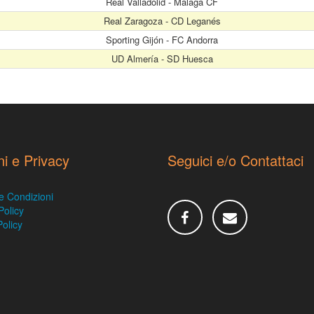
Real Valladolid - Málaga CF
Real Zaragoza - CD Leganés
Sporting Gijón - FC Andorra
UD Almería - SD Huesca
ni e Privacy
Seguici e/o Contattaci
e Condizioni
Policy
olicy