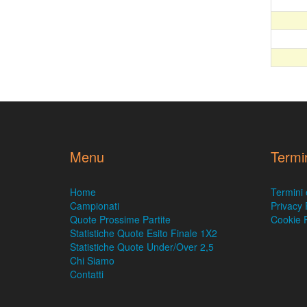
Menu
Termi
Home
Termini 
Campionati
Privacy 
Quote Prossime Partite
Cookie P
Statistiche Quote Esito Finale 1X2
Statistiche Quote Under/Over 2,5
Chi Siamo
Contatti