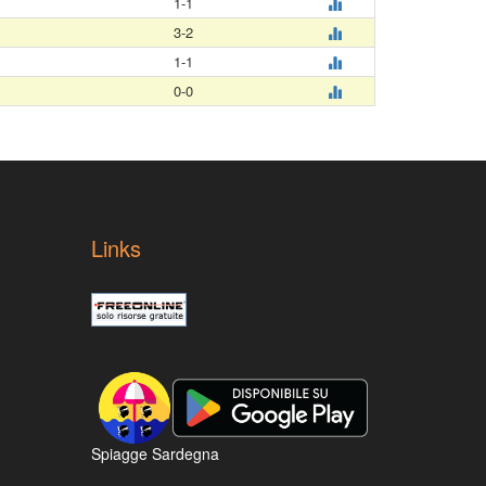
1-1
3-2
1-1
0-0
Links
Spiagge Sardegna