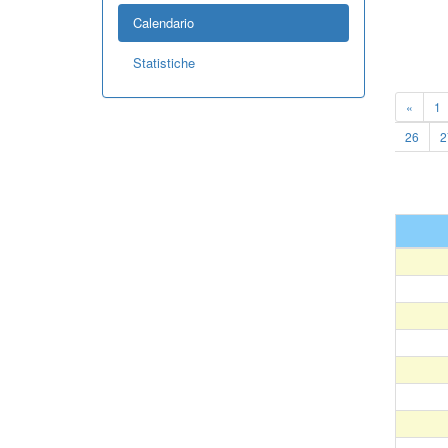
Calendario
Statistiche
«
1
26
2