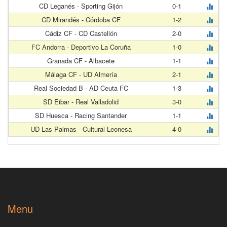
CD Leganés - Sporting Gijón
0-1
CD Mirandés - Córdoba CF
1-2
Cádiz CF - CD Castellón
2-0
FC Andorra - Deportivo La Coruña
1-0
Granada CF - Albacete
1-1
Málaga CF - UD Almería
2-1
Real Sociedad B - AD Ceuta FC
1-3
SD Eibar - Real Valladolid
3-0
SD Huesca - Racing Santander
1-1
UD Las Palmas - Cultural Leonesa
4-0
Menu