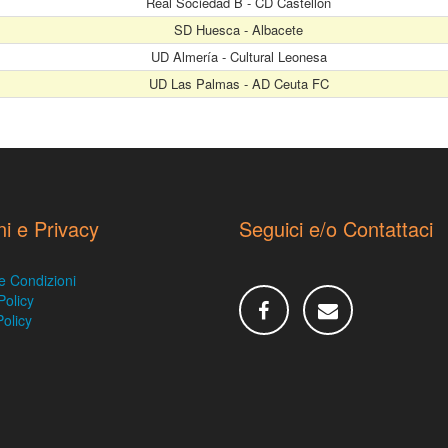
Real Sociedad B - CD Castellón
SD Huesca - Albacete
UD Almería - Cultural Leonesa
UD Las Palmas - AD Ceuta FC
ni e Privacy
Seguici e/o Contattaci
e Condizioni
Policy
olicy