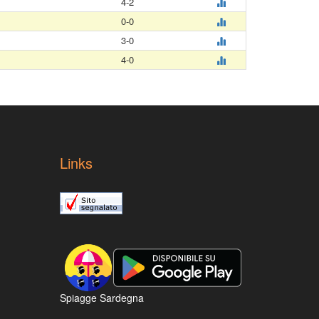
4-2
0-0
3-0
4-0
Links
Spiagge Sardegna