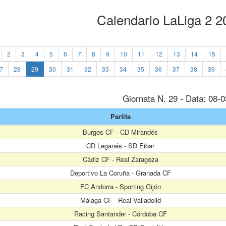
Calendario LaLiga 2 
2
3
4
5
6
7
8
9
10
11
12
13
14
15
7
28
29
30
31
32
33
34
35
36
37
38
39
Giornata N. 29 - Data: 08-
Partita
Burgos CF - CD Mirandés
CD Leganés - SD Eibar
Cádiz CF - Real Zaragoza
Deportivo La Coruña - Granada CF
FC Andorra - Sporting Gijón
Málaga CF - Real Valladolid
Racing Santander - Córdoba CF