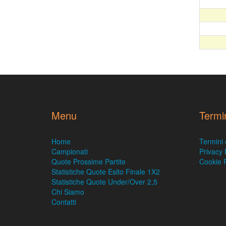
Menu
Termi
Home
Termini 
Campionati
Privacy 
Quote Prossime Partite
Cookie P
Statistiche Quote Esito Finale 1X2
Statistiche Quote Under/Over 2,5
Chi Siamo
Contatti