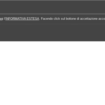
Home
Campionati
Quote Prossime Partit
gi l'
INFORMATIVA ESTESA
. Facendo click sul bottone di accettazione accon
Calendario