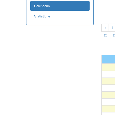
Calendario
Statistiche
«
1
26
2