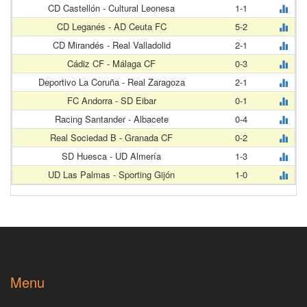
CD Castellón - Cultural Leonesa
1-1
CD Leganés - AD Ceuta FC
5-2
CD Mirandés - Real Valladolid
2-1
Cádiz CF - Málaga CF
0-3
Deportivo La Coruña - Real Zaragoza
2-1
FC Andorra - SD Eibar
0-1
Racing Santander - Albacete
0-4
Real Sociedad B - Granada CF
0-2
SD Huesca - UD Almería
1-3
UD Las Palmas - Sporting Gijón
1-0
Menu