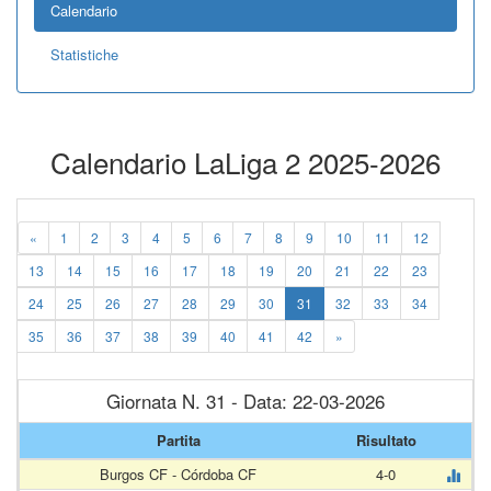
Calendario
Statistiche
Calendario LaLiga 2 2025-2026
«
1
2
3
4
5
6
7
8
9
10
11
12
13
14
15
16
17
18
19
20
21
22
23
24
25
26
27
28
29
30
31
32
33
34
35
36
37
38
39
40
41
42
»
Giornata N. 31 - Data: 22-03-2026
Partita
Risultato
Burgos CF - Córdoba CF
4-0