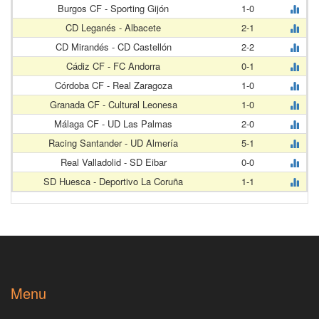
Burgos CF - Sporting Gijón
1-0
CD Leganés - Albacete
2-1
CD Mirandés - CD Castellón
2-2
Cádiz CF - FC Andorra
0-1
Córdoba CF - Real Zaragoza
1-0
Granada CF - Cultural Leonesa
1-0
Málaga CF - UD Las Palmas
2-0
Racing Santander - UD Almería
5-1
Real Valladolid - SD Eibar
0-0
SD Huesca - Deportivo La Coruña
1-1
Menu