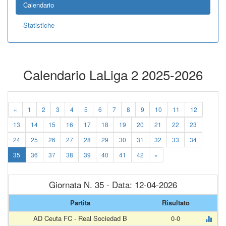
Calendario
Statistiche
Calendario LaLiga 2 2025-2026
«
1
2
3
4
5
6
7
8
9
10
11
12
13
14
15
16
17
18
19
20
21
22
23
24
25
26
27
28
29
30
31
32
33
34
35
36
37
38
39
40
41
42
»
Giornata N. 35 - Data: 12-04-2026
Partita
Risultato
AD Ceuta FC - Real Sociedad B
0-0