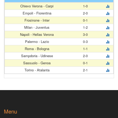
Chievo Verona - Carpi
1-0
Empoli - Fiorentina
2-0
Frosinone - Inter
0-1
Milan - Juventus
1-2
Napoli - Hellas Verona
3-0
Palermo - Lazio
0-3
Roma - Bologna
1-1
Sampdoria - Udinese
2-0
Sassuolo - Genoa
0-1
Torino - Atalanta
2-1
Menu