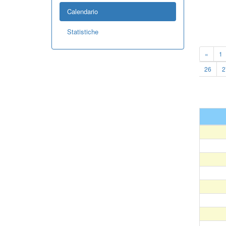
Calendario
Statistiche
«
1
26
2