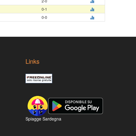
2-0
0-1
0-0
Links
Spiagge Sardegna