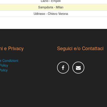
Lazio - Empoli
Sampdoria - Milan
Udinese - Chievo Verona
ni e Privacy
Seguici e/o Contattaci
e Condizioni
Policy
olicy