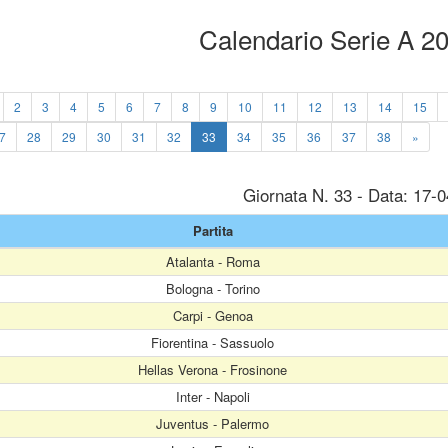
Calendario Serie A 2
2
3
4
5
6
7
8
9
10
11
12
13
14
15
7
28
29
30
31
32
33
34
35
36
37
38
»
Giornata N. 33 - Data: 17-
Partita
Atalanta - Roma
Bologna - Torino
Carpi - Genoa
Fiorentina - Sassuolo
Hellas Verona - Frosinone
Inter - Napoli
Juventus - Palermo