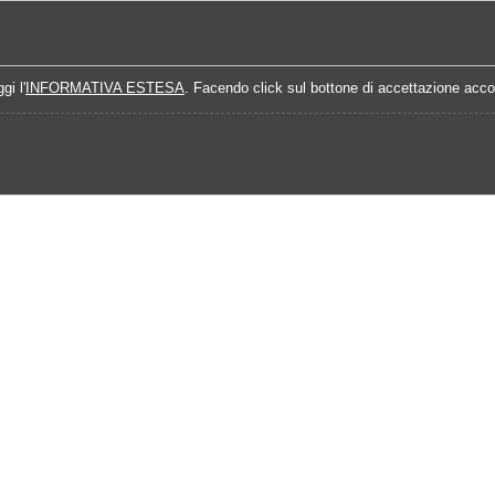
Home
Campionati
Quote Prossime Partit
gi l'
INFORMATIVA ESTESA
. Facendo click sul bottone di accettazione accon
lendario