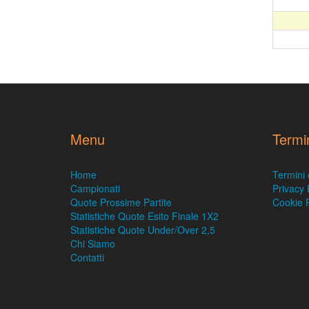
Menu
Termi
Home
Termini 
Campionati
Privacy 
Quote Prossime Partite
Cookie P
Statistiche Quote Esito Finale 1X2
Statistiche Quote Under/Over 2,5
Chi Siamo
Contatti