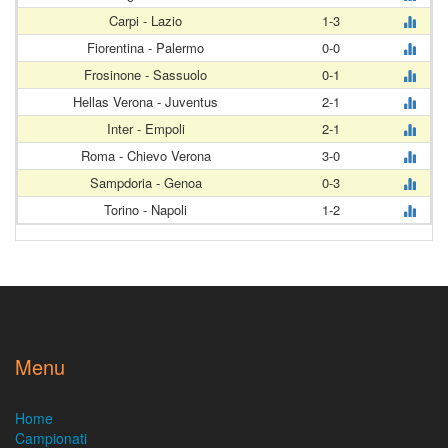
Carpi - Lazio
1-3
Fiorentina - Palermo
0-0
Frosinone - Sassuolo
0-1
Hellas Verona - Juventus
2-1
Inter - Empoli
2-1
Roma - Chievo Verona
3-0
Sampdoria - Genoa
0-3
Torino - Napoli
1-2
Menu
Home
Campionati