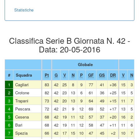
Statistiche
Classifica Serie B Giornata N. 42 -
Data: 20-05-2016
Globale
#
Squadra
Pt
G
V
N
P
GF
GS
DR
V
N
1
Cagliari
83
42
25
8
9
77
41
+36
15
3
2
Crotone
82
42
23
13
6
61
36
+25
15
5
3
Trapani
73
42
20
13
9
64
49
+15
11
7
4
Pescara
72
42
21
9
12
69
52
+17
13
5
5
Cesena
68
42
19
11
12
57
37
+20
16
2
6
Bari
68
42
19
11
12
58
47
+11
11
6
7
Spezia
66
42
17
15
10
47
45
+2
10
7