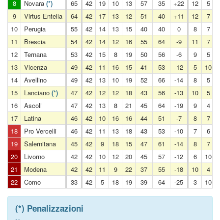
8
Novara
(*)
65
42
19
10
13
57
35
+22
12
5
9
Virtus Entella
64
42
17
13
12
51
40
+11
12
7
10
Perugia
55
42
14
13
15
40
40
0
8
7
11
Brescia
54
42
14
12
16
55
64
-9
11
7
12
Ternana
53
42
15
8
19
50
56
-6
9
5
13
Vicenza
49
42
11
16
15
41
53
-12
5
10
14
Avellino
49
42
13
10
19
52
66
-14
8
5
15
Lanciano
(*)
47
42
12
12
18
43
56
-13
10
5
16
Ascoli
47
42
13
8
21
45
64
-19
9
4
17
Latina
46
42
10
16
16
44
51
-7
8
7
18
Pro Vercelli
46
42
11
13
18
43
53
-10
7
6
19
Salernitana
45
42
9
18
15
47
61
-14
8
7
20
Livorno
42
42
10
12
20
45
57
-12
6
10
21
Modena
42
42
11
9
22
37
55
-18
10
4
22
Como
33
42
5
18
19
39
64
-25
3
10
(*) Penalizzazioni