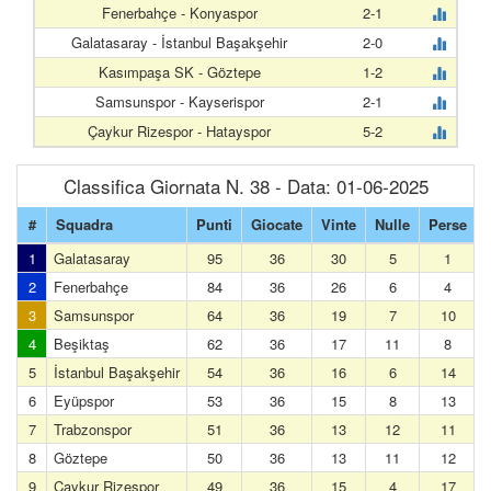
Fenerbahçe - Konyaspor
2-1
Galatasaray - İstanbul Başakşehir
2-0
Kasımpaşa SK - Göztepe
1-2
Samsunspor - Kayserispor
2-1
Çaykur Rizespor - Hatayspor
5-2
Classifica Giornata N. 38 - Data: 01-06-2025
#
Squadra
Punti
Giocate
Vinte
Nulle
Perse
1
Galatasaray
95
36
30
5
1
2
Fenerbahçe
84
36
26
6
4
3
Samsunspor
64
36
19
7
10
4
Beşiktaş
62
36
17
11
8
5
İstanbul Başakşehir
54
36
16
6
14
6
Eyüpspor
53
36
15
8
13
7
Trabzonspor
51
36
13
12
11
8
Göztepe
50
36
13
11
12
9
Çaykur Rizespor
49
36
15
4
17