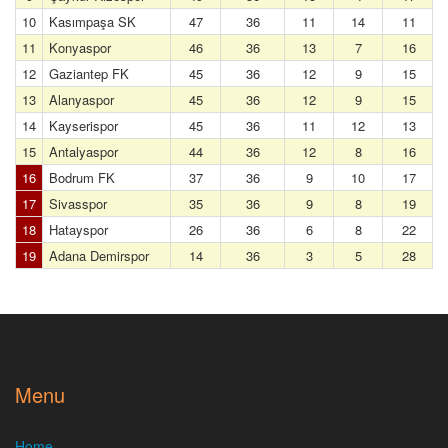
10
Kasımpaşa SK
47
36
11
14
11
11
Konyaspor
46
36
13
7
16
12
Gaziantep FK
45
36
12
9
15
13
Alanyaspor
45
36
12
9
15
14
Kayserispor
45
36
11
12
13
15
Antalyaspor
44
36
12
8
16
16
Bodrum FK
37
36
9
10
17
17
Sivasspor
35
36
9
8
19
18
Hatayspor
26
36
6
8
22
19
Adana Demirspor
14
36
3
5
28
Menu
Home