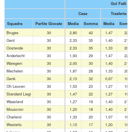
Gol Fatti
Casa
Trasferta
Squadra
Partite Giocate
Media
Somma
Media
Somm
Bruges
30
2,80
42
1,47
22
Gent
30
2,33
35
1,40
21
Oostende
30
2,33
35
1,33
20
Anderlecht
30
1,93
29
1,47
22
Waregem
30
2,00
30
1,40
21
Mechelen
30
1,87
28
1,33
20
Genk
30
2,13
32
0,67
10
Oh Leuven
30
1,53
23
1,27
19
Standard Liegi
30
1,47
22
1,27
19
Waasland
30
1,27
19
1,40
21
Mouscron
30
1,20
18
1,40
21
Charleroi
30
1,33
20
1,07
16
Westerlo
30
1,13
17
1,20
18