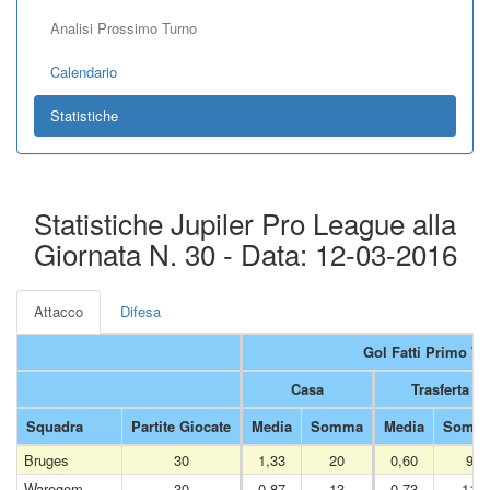
Analisi Prossimo Turno
Calendario
Statistiche
Statistiche Jupiler Pro League alla
Giornata N. 30 - Data: 12-03-2016
Attacco
Difesa
Gol Fatti Primo T
Casa
Trasferta
Squadra
Partite Giocate
Media
Somma
Media
Somm
Bruges
30
1,33
20
0,60
9
Waregem
30
0,87
13
0,73
11