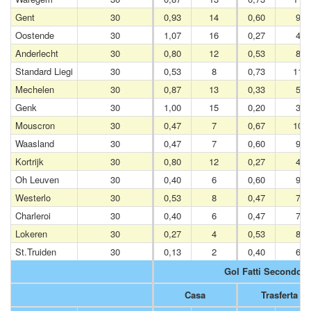
Gent
30
0,93
14
0,60
9
Oostende
30
1,07
16
0,27
4
Anderlecht
30
0,80
12
0,53
8
Standard Liegi
30
0,53
8
0,73
11
Mechelen
30
0,87
13
0,33
5
Genk
30
1,00
15
0,20
3
Mouscron
30
0,47
7
0,67
10
Waasland
30
0,47
7
0,60
9
Kortrijk
30
0,80
12
0,27
4
Oh Leuven
30
0,40
6
0,60
9
Westerlo
30
0,53
8
0,47
7
Charleroi
30
0,40
6
0,47
7
Lokeren
30
0,27
4
0,53
8
St.Truiden
30
0,13
2
0,40
6
Gol Fatti Secondo 
Casa
Trasferta