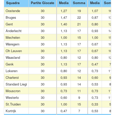
Squadra
Partite Giocate
Media
Somma
Media
Somm
Oostende
30
1,27
19
1,07
16
Bruges
30
1,47
22
0,87
13
Gent
30
1,40
21
0,80
12
Anderlecht
30
1,13
17
0,93
14
Mechelen
30
1,00
15
1,00
15
Waregem
30
1,13
17
0,67
10
Oh Leuven
30
1,13
17
0,67
10
Waasland
30
0,80
12
0,80
12
Genk
30
1,13
17
0,47
7
Lokeren
30
0,80
12
0,73
11
Charleroi
30
0,93
14
0,60
9
Standard Liegi
30
0,93
14
0,53
8
Mouscron
30
0,73
11
0,73
11
Westerlo
30
0,60
9
0,73
11
St.Truiden
30
1,00
15
0,33
5
Kortrijk
30
0,47
7
0,53
8