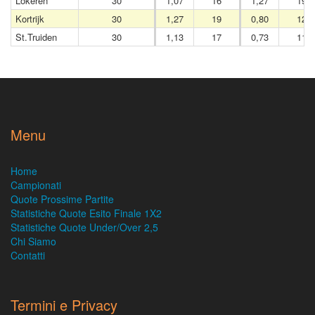
Lokeren
30
1,07
16
1,27
19
Kortrijk
30
1,27
19
0,80
12
St.Truiden
30
1,13
17
0,73
11
Menu
Home
Campionati
Quote Prossime Partite
Statistiche Quote Esito Finale 1X2
Statistiche Quote Under/Over 2,5
Chi Siamo
Contatti
Termini e Privacy