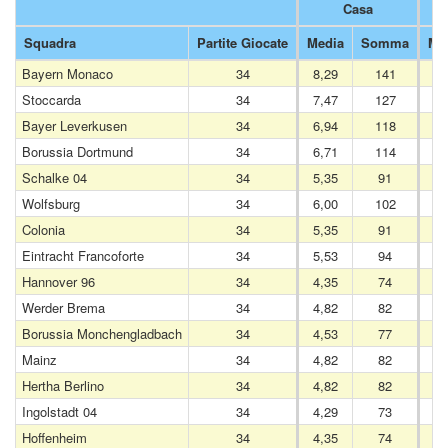
Casa
Squadra
Partite Giocate
Media
Somma
Me
Bayern Monaco
34
8,29
141
5,
Stoccarda
34
7,47
127
5,
Bayer Leverkusen
34
6,94
118
5,
Borussia Dortmund
34
6,71
114
4,
Schalke 04
34
5,35
91
4,
Wolfsburg
34
6,00
102
3,
Colonia
34
5,35
91
4,
Eintracht Francoforte
34
5,53
94
3,
Hannover 96
34
4,35
74
4,
Werder Brema
34
4,82
82
3,
Borussia Monchengladbach
34
4,53
77
4,
Mainz
34
4,82
82
3,
Hertha Berlino
34
4,82
82
3,
Ingolstadt 04
34
4,29
73
4,
Hoffenheim
34
4,35
74
3,