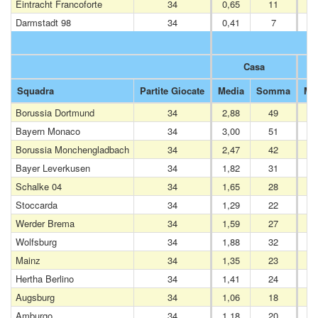
Eintracht Francoforte
34
0,65
11
0,
Darmstadt 98
34
0,41
7
0,
Casa
Squadra
Partite Giocate
Media
Somma
Me
Borussia Dortmund
34
2,88
49
1,
Bayern Monaco
34
3,00
51
1,
Borussia Monchengladbach
34
2,47
42
1,
Bayer Leverkusen
34
1,82
31
1,
Schalke 04
34
1,65
28
1,
Stoccarda
34
1,29
22
1,
Werder Brema
34
1,59
27
1,
Wolfsburg
34
1,88
32
0,
Mainz
34
1,35
23
1,
Hertha Berlino
34
1,41
24
1,
Augsburg
34
1,06
18
1,
Amburgo
34
1,18
20
1,