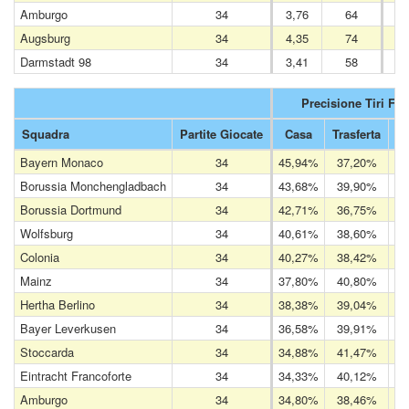
Amburgo
34
3,76
64
3,
Augsburg
34
4,35
74
3,
Darmstadt 98
34
3,41
58
3,
Precisione Tiri Fatt
Squadra
Partite Giocate
Casa
Trasferta
To
Bayern Monaco
34
45,94%
37,20%
42
Borussia Monchengladbach
34
43,68%
39,90%
42
Borussia Dortmund
34
42,71%
36,75%
40
Wolfsburg
34
40,61%
38,60%
39
Colonia
34
40,27%
38,42%
39
Mainz
34
37,80%
40,80%
39
Hertha Berlino
34
38,38%
39,04%
38
Bayer Leverkusen
34
36,58%
39,91%
38
Stoccarda
34
34,88%
41,47%
37
Eintracht Francoforte
34
34,33%
40,12%
36
Amburgo
34
34,80%
38,46%
36