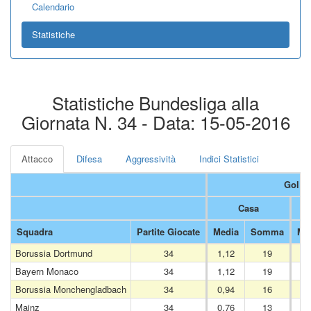
Calendario
Statistiche
Statistiche Bundesliga alla
Giornata N. 34 - Data: 15-05-2016
Attacco
Difesa
Aggressività
Indici Statistici
Gol F
Casa
Squadra
Partite Giocate
Media
Somma
Me
Borussia Dortmund
34
1,12
19
0,
Bayern Monaco
34
1,12
19
0,
Borussia Monchengladbach
34
0,94
16
0,
Mainz
34
0,76
13
0,