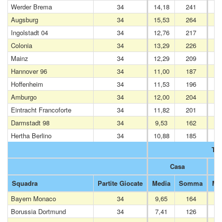
Werder Brema
34
14,18
241
12
Augsburg
34
15,53
264
10
Ingolstadt 04
34
12,76
217
12
Colonia
34
13,29
226
11
Mainz
34
12,29
209
10
Hannover 96
34
11,00
187
11
Hoffenheim
34
11,53
196
10
Amburgo
34
12,00
204
9,
Eintracht Francoforte
34
11,82
201
9,
Darmstadt 98
34
9,53
162
10
Hertha Berlino
34
10,88
185
8,
Tir
Casa
Squadra
Partite Giocate
Media
Somma
Me
Bayern Monaco
34
9,65
164
5,
Borussia Dortmund
34
7,41
126
5,