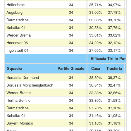
Hoffenheim
34
35,71%
34,97%
35
Augsburg
34
31,06%
37,78%
33
Darmstadt 98
34
33,33%
33,70%
33
Schalke 04
34
30,58%
37,76%
33
Werder Brema
34
33,61%
33,02%
33
Hannover 96
34
34,22%
32,12%
33
Ingolstadt 04
34
27,65%
33,17%
30
Efficacia Tiri in Porta 
Squadra
Partite Giocate
Casa
Trasferta
To
Borussia Dortmund
34
38,89%
38,37%
38
Borussia Monchengladbach
34
36,84%
32,47%
35
Werder Brema
34
33,33%
32,86%
33
Hertha Berlino
34
33,80%
31,58%
32
Darmstadt 98
34
27,78%
37,10%
32
Schalke 04
34
31,46%
31,08%
31
Bayern Monaco
34
31,10%
31,18%
31
Mainz
34
29,11%
32,39%
30